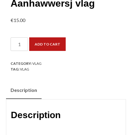
Aanhawwersj vlag
€
15.00
Aanhawwersj
ADD TO CART
vlag
quantity
CATEGORY:
VLAG
TAG:
VLAG
Description
Description