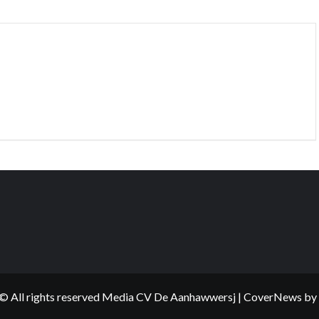
© All rights reserved Media CV De Aanhawwersj
|
CoverNews
by 