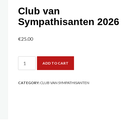
Club van
Sympathisanten 2026
€
25.00
Club
ADD TO CART
van
Sympathisanten
2026
CATEGORY:
CLUB VAN SYMPATHISANTEN
quantity